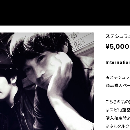
ステシュラ
¥5,000
Internatio
★ステシュラ(
商品購入ペー
こちらの品の売
まスピ！』運
購入確定時よ
※タルタルク